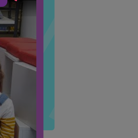
ы вместе с командой из пяти
во с компьютером становится
де каждая серия — это урок