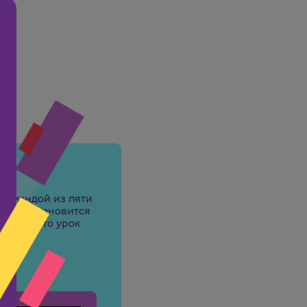
аться в соцсетях, по почте
в жизни и готовить устные
ступления
н