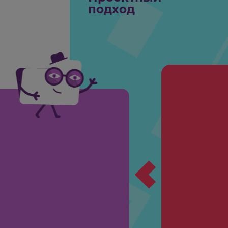
Компь
площа
самов
Проектный
подход