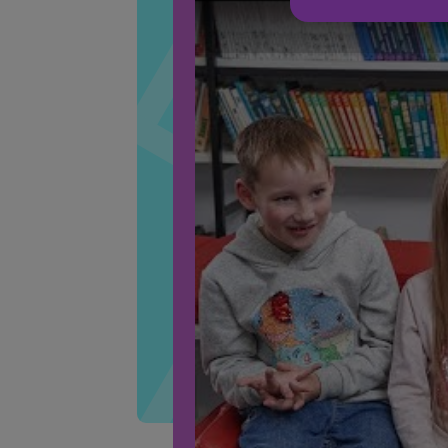
Кировс
Как проходят уро
Ленинс
Октябр
Орджон
Чкалов