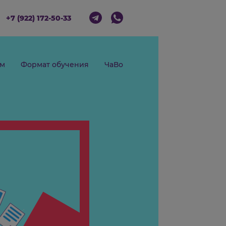
ий р-он
+7 (922) 172-50-33
Чему научим
Формат обучения
ЧаВо
ь