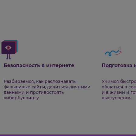
и
менного
ка
Безопасность в интернете
По
Разбираемся, как распознавать
Уч