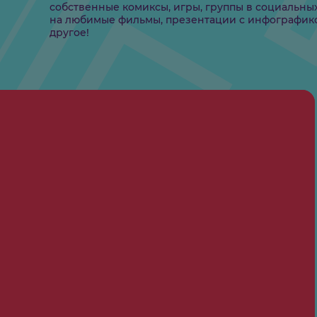
ютер как
дка для
ыражения
Используя изученные инструменты, с
собственные комиксы, игры, группы в
на любимые фильмы, презентации с 
другое!