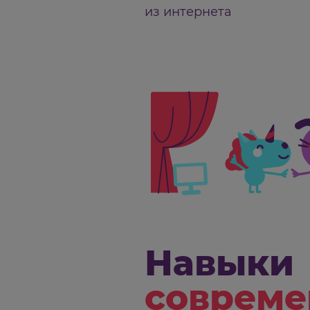
Учимся использоват
для учебы и повсед
из интернета