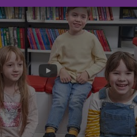
кий район
ки
Изучаем новые цифровые инструмент
кий район
персонажей-мультяшек. Так знакомст
похожим на просмотр мультфильма, г
ьский район
со своим сюжетом.
икидзевский район
ский район